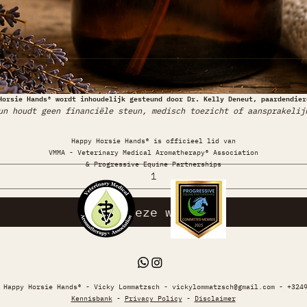
Horsie Hands® wordt inhoudelijk gesteund door Dr. Kelly Deneut, paardendier
un houdt geen financiële steun, medisch toezicht of aansprakelij
Happy Horsie Hands® is officieel lid van
VMMA - Veterinary Medical Aromatherapy® Association
& Progressive Equine Partnerships
Ja, deze wil ik
- Happy Horsie Hands® - Vicky Lommatzsch -
vickylommatzsch@gmail.com
- +3249
Kennisbank
-
Privacy Policy
-
Disclaimer