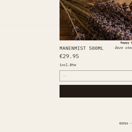
Happy 
MANENMIST 500ML
Deze ste
Prijs
€29.95
incl.Btw
©️2026 