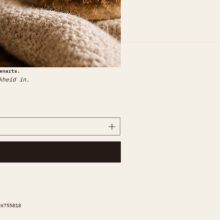
enarts.
kheid in.
6755818