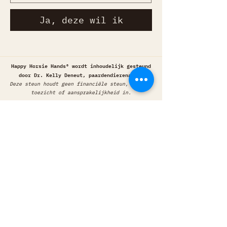
Ja, deze wil ik
Happy Horsie Hands® wordt inhoudelijk gesteund
door Dr. Kelly Deneut, paardendierenarts.
Deze steun houdt geen financiële steun, medisch
toezicht of aansprakelijkheid in.
Happy Horsie Hands® is officieel lid van
VMMA - Veterinary Medical Aromatherapy®
Association
& Progressive Equine Partnerships