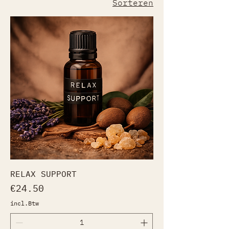
Sorteren
RELAX SUPPORT
Prijs
€24.50
incl.Btw