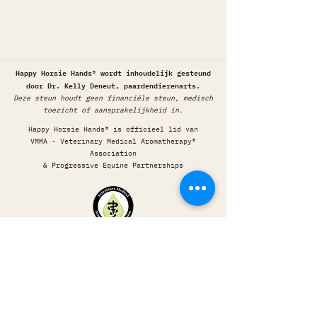
Happy Horsie Hands® wordt inhoudelijk gesteund
door Dr. Kelly Deneut, paardendierenarts.
Deze steun houdt geen financiële steun, medisch
toezicht of aansprakelijkheid in.
Happy Horsie Hands® is officieel lid van
VMMA - Veterinary Medical Aromatherapy®
Association
& Progressive Equine Partnerships
©️2026 - Happy Horsie Hands® - Vicky Lommatzsch -